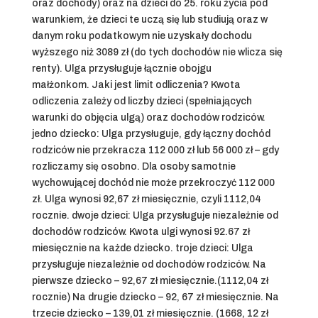
oraz dochody) oraz na dzieci do 25. roku życia pod
warunkiem, że dzieci te uczą się lub studiują oraz w
danym roku podatkowym nie uzyskały dochodu
wyższego niż 3089 zł (do tych dochodów nie wlicza się
renty). Ulga przysługuje łącznie obojgu
małżonkom. Jaki jest limit odliczenia? Kwota
odliczenia zależy od liczby dzieci (spełniających
warunki do objęcia ulgą) oraz dochodów rodziców.
jedno dziecko: Ulga przysługuje, gdy łączny dochód
rodziców nie przekracza 112 000 zł lub 56 000 zł – gdy
rozliczamy się osobno. Dla osoby samotnie
wychowującej dochód nie może przekroczyć 112 000
zł. Ulga wynosi 92,67 zł miesięcznie, czyli 1112,04
rocznie. dwoje dzieci: Ulga przysługuje niezależnie od
dochodów rodziców. Kwota ulgi wynosi 92.67 zł
miesięcznie na każde dziecko. troje dzieci: Ulga
przysługuje niezależnie od dochodów rodziców. Na
pierwsze dziecko – 92,67 zł miesięcznie.(1112,04 zł
rocznie) Na drugie dziecko – 92, 67 zł miesięcznie. Na
trzecie dziecko – 139,01 zł miesięcznie. (1668, 12 zł